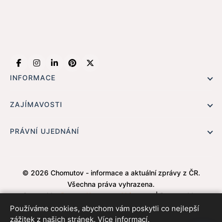
INFORMACE
Hlavní stránka !
ZAJÍMAVOSTI
Kontakt
Redaktoři
PRÁVNÍ UJEDNÁNÍ
Ochrana osobních údajů
Cookies
© 2026 Chomutov - informace a aktuální zprávy z ČR.
Všechna práva vyhrazena.
Created by
Roman Kunert and his team
| Powered by
PublicMC
| Supported by
Akademie AI
&
MediaMC
| © 2005
Používáme cookies, abychom vám poskytli co nejlepší
- 2026
zážitek z našich stránek.
Více informací.